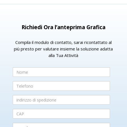
Richiedi Ora l’anteprima Grafica
Compila il modulo di contatto, sarai ricontattato al
più presto per valutare insieme la soluzione adatta
alla Tua Attività
Nome
Telefono
indirizzo
di
spedizione
CAP
e-