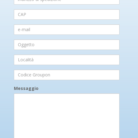
di
spedizione
CAP
e-
mail
Oggetto
Località
Codice
Groupon
Messaggio