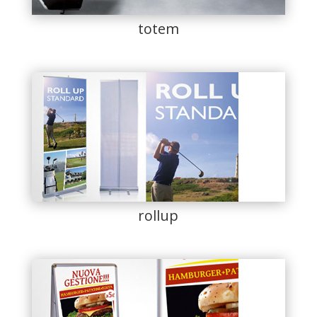
totem
rollup