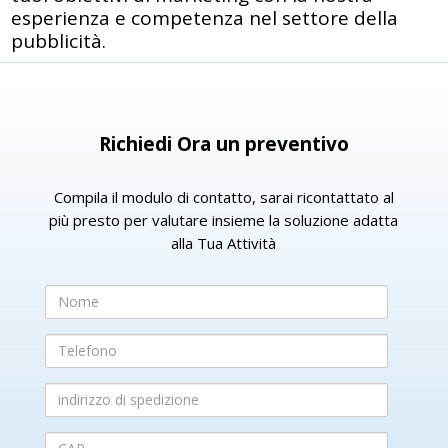
esperienza e competenza nel settore della
pubblicità.
Richiedi Ora un preventivo
Compila il modulo di contatto, sarai ricontattato al
più presto per valutare insieme la soluzione adatta
alla Tua Attività
Nome
Telefono
indirizzo
di
spedizione
CAP