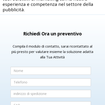
esperienza e competenza nel settore della
pubblicità.
Richiedi Ora un preventivo
Compila il modulo di contatto, sarai ricontattato al
più presto per valutare insieme la soluzione adatta
alla Tua Attività
Nome
Telefono
indirizzo
di
spedizione
CAP