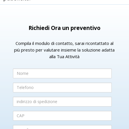
Richiedi Ora un preventivo
Compila il modulo di contatto, sarai ricontattato al
più presto per valutare insieme la soluzione adatta
alla Tua Attività
Nome
Telefono
indirizzo
di
spedizione
CAP
e-