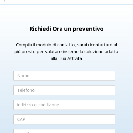
Richiedi Ora un preventivo
Compila il modulo di contatto, sarai ricontattato al
più presto per valutare insieme la soluzione adatta
alla Tua Attività
Nome
Telefono
indirizzo
di
spedizione
CAP
e-