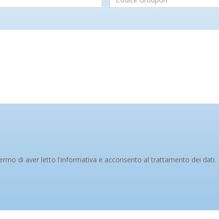
Groupon
rmo di aver letto l'informativa e acconsento al trattamento dei dati.