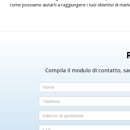
come possiamo aiutarti a raggiungere i tuoi obiettivi di ma
Compila il modulo di contatto, sar
Nome
Telefono
indirizzo
di
spedizione
CAP