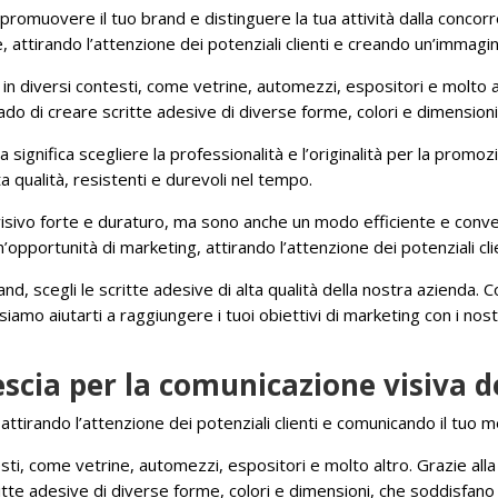
romuovere il tuo brand e distinguere la tua attività dalla concorren
attirando l’attenzione dei potenziali clienti e creando un’immagine
n diversi contesti, come vetrine, automezzi, espositori e molto alt
do di creare scritte adesive di diverse forme, colori e dimension
a significa scegliere la professionalità e l’originalità per la promoz
ta qualità, resistenti e durevoli nel tempo.
visivo forte e duraturo, ma sono anche un modo efficiente e conven
opportunità di marketing, attirando l’attenzione dei potenziali cli
and, scegli le scritte adesive di alta qualità della nostra azienda.
mo aiutarti a raggiungere i tuoi obiettivi di marketing con i nostri
rescia per la comunicazione visiva 
, attirando l’attenzione dei potenziali clienti e comunicando il tuo
sti, come vetrine, automezzi, espositori e molto altro. Grazie all
itte adesive di diverse forme, colori e dimensioni, che soddisfano