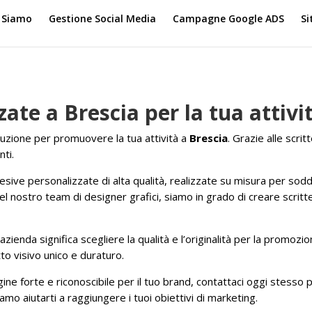
 Siamo
Gestione Social Media
Campagne Google ADS
Si
zate a Brescia per la tua attivi
uzione per promuovere la tua attività a
Brescia
. Grazie alle scri
nti.
esive personalizzate di alta qualità, realizzate su misura per soddi
a del nostro team di designer grafici, siamo in grado di creare scri
zienda significa scegliere la qualità e l’originalità per la promozi
to visivo unico e duraturo.
ne forte e riconoscibile per il tuo brand, contattaci oggi stesso p
o aiutarti a raggiungere i tuoi obiettivi di marketing.