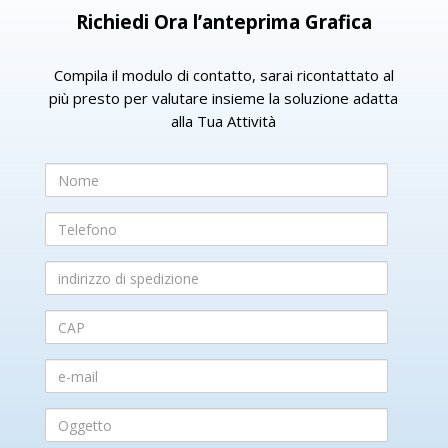
Richiedi Ora l’anteprima Grafica
Compila il modulo di contatto, sarai ricontattato al
più presto per valutare insieme la soluzione adatta
alla Tua Attività
Nome
Telefono
indirizzo
di
spedizione
CAP
e-
mail
Oggetto